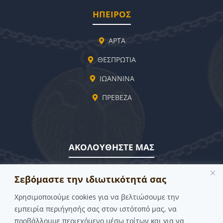
ΗΠΕΙΡΟΣ
ΑΡΤΑ
ΘΕΣΠΡΩΤΙΑ
ΙΩΑΝΝΙΝΑ
ΠΡΕΒΕΖΑ
ΑΚΟΛΟΥΘΗΣΤΕ ΜΑΣ
FACEBOOK
Σεβόμαστε την ιδιωτικότητά σας
YOUTUBE
Χρησιμοποιούμε cookies για να βελτιώσουμε την
εμπειρία περιήγησής σας στον ιστότοπό μας, να
ΓΙΝΕ ΜΕΛΟΣ
προβάλλουμε περιεχόμενο μέσω τρίτων και για να