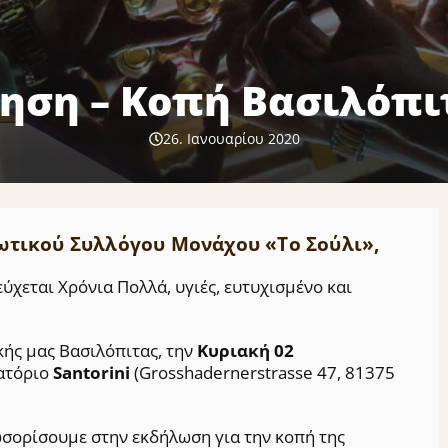
ηση – Κοπή Βασιλόπιτ
26. Ιανουαρίου 2020
ωτικού Συλλόγου Μονάχου «Το Σούλι»,
ύχεται Χρόνια Πολλά, υγιές, ευτυχισμένο και
ής μας Βασιλόπιτας, την
Κυριακή 02
ατόριο
Santorini
(Grosshadernerstrasse 47, 81375
λωσορίσουμε στην εκδήλωση για την κοπή της