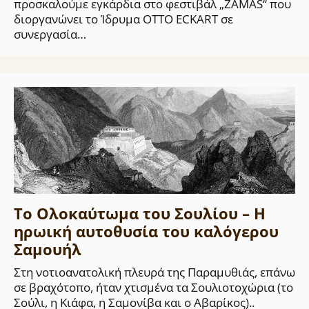
προσκαλούμε εγκάρδια στο φεστιβάλ „ZAMAS“ που
διοργανώνει το Ίδρυμα OTTO ECKART σε
συνεργασία…
Το Ολοκαύτωμα του Σουλίου – Η
ηρωική αυτοθυσία του καλόγερου
Σαμουήλ
Στη νοτιοανατολική πλευρά της Παραμυθιάς, επάνω
σε βραχότοπο, ήταν χτισμένα τα Σουλιοτοχώρια (το
Σούλι, η Κιάφα, η Σαμονίβα και ο Αβαρίκος)..